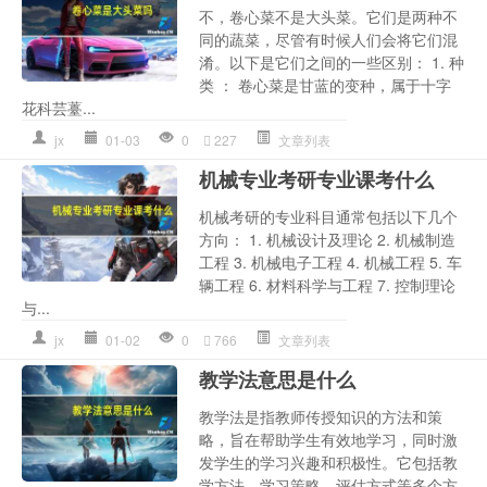
不，卷心菜不是大头菜。它们是两种不
同的蔬菜，尽管有时候人们会将它们混
淆。以下是它们之间的一些区别： 1. 种
类 ： 卷心菜是甘蓝的变种，属于十字
花科芸薹...
jx
01-03
0
227
文章列表
机械专业考研专业课考什么
机械考研的专业科目通常包括以下几个
方向： 1. 机械设计及理论 2. 机械制造
工程 3. 机械电子工程 4. 机械工程 5. 车
辆工程 6. 材料科学与工程 7. 控制理论
与...
jx
01-02
0
766
文章列表
教学法意思是什么
教学法是指教师传授知识的方法和策
略，旨在帮助学生有效地学习，同时激
发学生的学习兴趣和积极性。它包括教
学方法、学习策略、评估方式等多个方