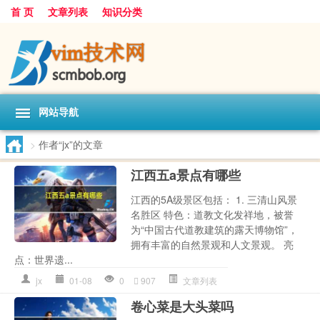
首 页
文章列表
知识分类
网站导航
>
作者“jx”的文章
江西五a景点有哪些
江西的5A级景区包括： 1. 三清山风景
名胜区 特色：道教文化发祥地，被誉
为“中国古代道教建筑的露天博物馆”，
拥有丰富的自然景观和人文景观。 亮
点：世界遗...
jx
01-08
0
907
文章列表
卷心菜是大头菜吗