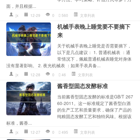
面，并且根据...
jx
12-29
0
560
文章列表
机械手表晚上睡觉要不要摘下
来
关于机械手表晚上睡觉是否需要摘下，
以下是几点建议： 1. 普通机械表 ：通
常情况下，佩戴普通机械表睡觉对身体
没有显著影响。 2. 夜光机械表 ：如果手表具备...
jx
12-28
0
46
文章列表
酱香型固态发酵标准
当前酱香型固态发酵的标准是GB/T 267
60-2011。这一标准规定了酱香型白酒
的生产工艺和质量要求，确保了产品的
纯粮固态发酵工艺和独特风味。根据该
标准，酱香...
jx
12-27
0
495
文章列表