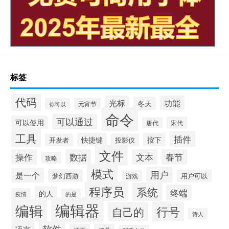
标签
代码
光标
功能
冬天
元宵节
你可以
命令
可以通过
可以使用
宋代
唐代
工具
插件
快捷键
按下
开发者
投影仪
文件
操作
数据
文本
春节
攻略
模式
用户
是一个
梦幻西游
用户可以
游戏
程序员
系统
终端
的人
疫情
的是
编辑器
编辑
行号
自己的
诗人
软件
语言