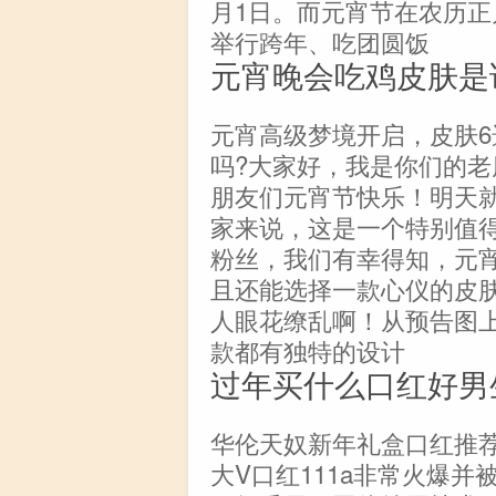
月1日。而元宵节在农历
举行跨年、吃团圆饭
元宵晚会吃鸡皮肤是
元宵高级梦境开启，皮肤6
吗?大家好，我是你们的
朋友们元宵节快乐！明天
家来说，这是一个特别值
粉丝，我们有幸得知，元
且还能选择一款心仪的皮
人眼花缭乱啊！从预告图
款都有独特的设计
过年买什么口红好男
华伦天奴新年礼盒口红推
大V口红111a非常火爆