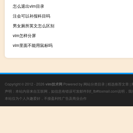
怎么退出vim目录
注会可以补报科目吗
男女厕所英文怎么区别
vim怎样分屏
vim里面不能用鼠标吗
Copyright © 2012 - 2026
vim技术网
Powered by
网站分类目录
|
精选推荐文章
|
声明：本站内容来自互联网，如信息有错误可发邮件到f_fb#foxmail.com说明
本站仅为个人兴趣爱好，不接盈利性广告及商业合作