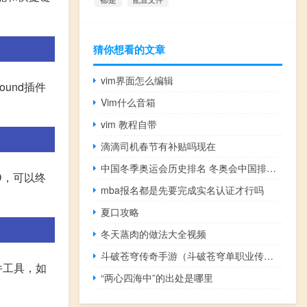
猜你想看的文章
vim界面怎么编辑
ound插件
Vim什么音箱
vim 教程自带
滴滴司机春节有补贴吗现在
中国冬季奥运会历史排名 冬奥会中国排名第几
D，可以终
mba报名都是先要完成实名认证才行吗
夏口攻略
冬天蒸肉的做法大全视频
斗破苍穹传奇手游（斗破苍穹单职业传奇）
件工具，如
“两心四海中”的出处是哪里