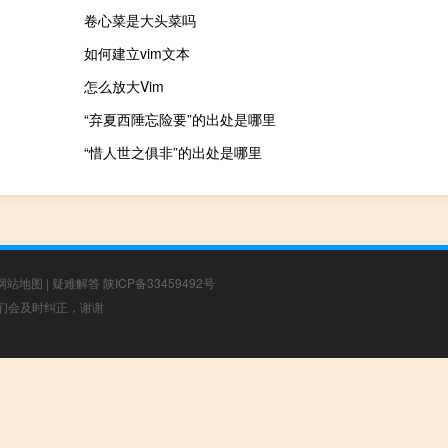
卷心菜是大头菜吗
如何建立vim文本
怎么放大Vim
“弃夏西陲忘险要”的出处是哪里
“惜人世之俱非”的出处是哪里
网站地图
|
疑难解答
陕ICP备33459492号
，我们会及时纠正，谢谢