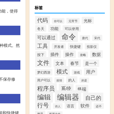
标签
的功能，使得
代码
光标
元宵节
你可以
功能
冬天
可以使用
命令
可以通过
宋代
唐代
工具
种模式。然
快捷键
开发者
投影仪
插件
操作
数据
按下
攻略
文件
文本
春节
是一个
模式
用户
梦幻西游
游戏
，不保存修
的人
用户可以
疫情
的是
程序员
系统
终端
编辑器
编辑
自己的
行号
软件
语言
还不
诗人
功能和快捷键
都是
配置文件