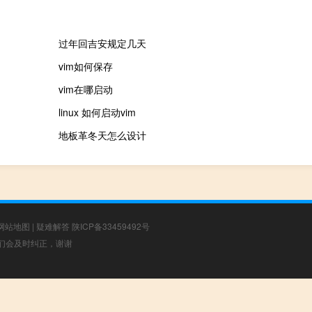
过年回吉安规定几天
vim如何保存
vim在哪启动
linux 如何启动vim
地板革冬天怎么设计
网站地图
|
疑难解答
陕ICP备33459492号
，我们会及时纠正，谢谢