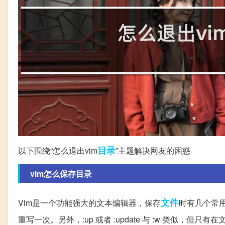
目录
以下围绕“怎么退出vim
”主题解决网友的困惑
vim怎么保存目录
文件
Vim是一个功能强大的文本编辑器，保存
时有几个常
重写一次。另外，:up 或者 :update 与 :w 类似，但