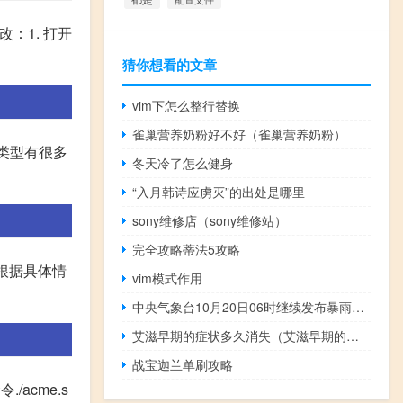
改：1. 打开
猜你想看的文章
vim下怎么整行替换
雀巢营养奶粉好不好（雀巢营养奶粉）
件类型有很多
冬天冷了怎么健身
“入月韩诗应虏灭”的出处是哪里
sony维修店（sony维修站）
完全攻略蒂法5攻略
后根据具体情
vim模式作用
中央气象台10月20日06时继续发布暴雨黄色预警
艾滋早期的症状多久消失（艾滋早期的症状）
战宝迦兰单刷攻略
/acme.s