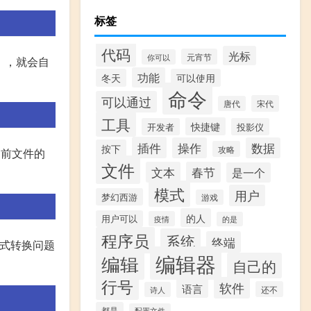
标签
代码
光标
元宵节
你可以
），就会自
功能
冬天
可以使用
命令
可以通过
宋代
唐代
工具
快捷键
开发者
投影仪
插件
操作
数据
按下
攻略
当前文件的
文件
文本
春节
是一个
模式
用户
梦幻西游
游戏
的人
用户可以
疫情
的是
程序员
系统
终端
件格式转换问题
编辑器
编辑
自己的
行号
软件
语言
还不
诗人
都是
配置文件