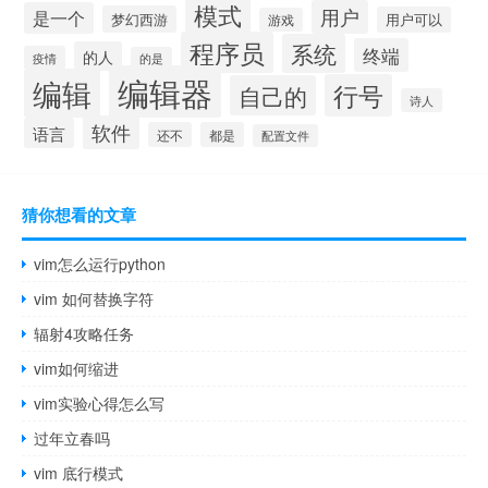
模式
用户
是一个
梦幻西游
用户可以
游戏
程序员
系统
终端
的人
疫情
的是
编辑器
编辑
行号
自己的
诗人
软件
语言
还不
都是
配置文件
猜你想看的文章
vim怎么运行python
vim 如何替换字符
辐射4攻略任务
vim如何缩进
vim实验心得怎么写
过年立春吗
vim 底行模式