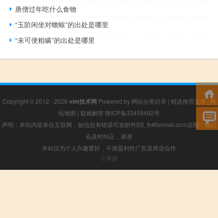
唐僧过年吃什么食物
“玉阶闲坐对蟾蜍”的出处是哪里
“未可便粗瞒”的出处是哪里
Copyright © 2012 - 2026
vim技术网
Powered by
网站分类目录
|
精选推荐文章
|
网
站地图
|
疑难解答
陕ICP备33459492号
声明：本站内容来自互联网，如信息有错误可发邮件到f_fb#foxmail.com说明，我们
会及时纠正，谢谢
本站仅为个人兴趣爱好，不接盈利性广告及商业合作
小男孩