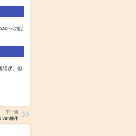
ad++功能
程错误。但
下一篇
x vim操作