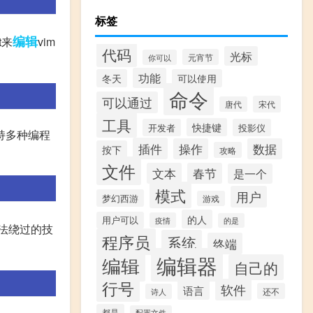
标签
编辑
t来
vim
代码
光标
元宵节
你可以
功能
冬天
可以使用
命令
可以通过
宋代
唐代
工具
快捷键
开发者
投影仪
持多种编程
插件
操作
数据
按下
攻略
文件
文本
春节
是一个
模式
用户
梦幻西游
游戏
的人
用户可以
疫情
的是
无法绕过的技
程序员
系统
终端
编辑器
编辑
自己的
行号
软件
语言
还不
诗人
都是
配置文件