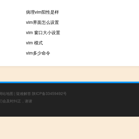
病理vim阳性是样
vim界面怎么设置
vim 窗口大小设置
vim 模式
vim多少命令
网站地图
|
疑难解答
陕ICP备33459492号
，我们会及时纠正，谢谢