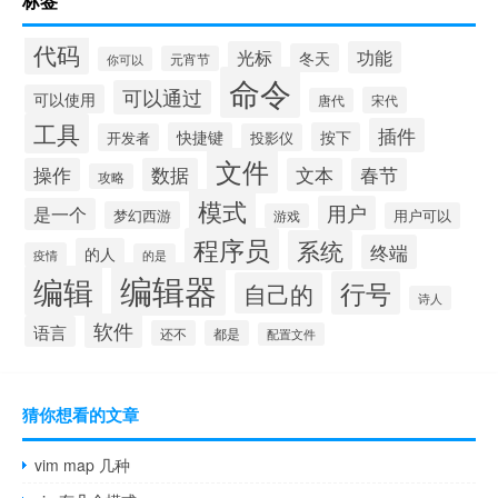
标签
代码
光标
功能
冬天
元宵节
你可以
命令
可以通过
可以使用
宋代
唐代
工具
插件
快捷键
按下
开发者
投影仪
文件
操作
数据
文本
春节
攻略
模式
用户
是一个
梦幻西游
用户可以
游戏
程序员
系统
终端
的人
疫情
的是
编辑器
编辑
行号
自己的
诗人
软件
语言
还不
都是
配置文件
猜你想看的文章
vim map 几种