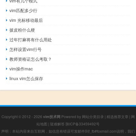
vim有几个模式
vim匹配多少行
vim 光标移动最后
披皮粉什么梗
过年打麻将有什么用处
怎样设置vim行号
教师资格证怎么考取？
vim操作mac
linux vim怎么保存
Copyright © 2012 - 2026
vim技术网
Powered by
网站分类目录
|
精选推荐文章
|
网
站地图
|
疑难解答
陕ICP备33459492号
声明：本站内容来自互联网，如信息有错误可发邮件到f_fb#foxmail.com说明，我们