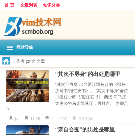
首 页
文章列表
知识分类
网站导航
>
作者“jzr”的文章
“其次不辱身”的出处是哪里
“其次不辱身”出自两汉司马迁的《报任
少卿书/报任安书》。 “其次不辱身”全诗
《报任少卿书/报任安书》 两汉 司马迁
太史公牛马走司马迁，再拜言。 少卿足
下...
jzr
11-25
0
297
文章列表
“亲自合围”的出处是哪里