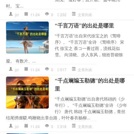
时。 宝...
jzr
11-24
0
232
文章列表
“千言万语”的出处是哪里
“千言万语”出自宋代徐宝之的《莺啼
序》。 “千言万语”全诗 《莺啼序》 宋
代 徐宝之 荼コ一番过雨，渍残花似
雪。 向清晓、步入东风，细拾苔砌馀
靥。 有数片、...
jzr
11-24
0
517
文章列表
“千点斓斒玉勒骢”的出处是哪
里
“千点斓斒玉勒骢”出自唐代韩翃的《少
年行》。 “千点斓斒玉勒骢”全诗 《少年
行》 唐代 韩翃 千点斓斒玉勒骢，青丝
结尾绣缠騣.鸣鞭晓出章台路，叶叶春衣杨柳...
jzr
11-24
0
318
文章列表