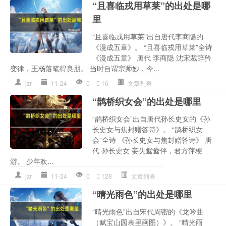
“且喜临戎用草莱”的出处是哪
里
“且喜临戎用草莱”出自唐代李商隐的
《漫成五章》。 “且喜临戎用草莱”全诗
《漫成五章》 唐代 李商隐 沈宋裁辞矜
变律，王杨落笔得良朋。 当时自谓宗师妙，今...
jzr
11-24
0
16
文章列表
“鹊桥织女会”的出处是哪里
“鹊桥织女会”出自唐代孙长史女的《孙
长史女与焦封赠答诗》。 “鹊桥织女
会”全诗 《孙长史女与焦封赠答诗》 唐
代 孙长史女 妾失鸳鸯伴，君方萍梗
游。 少年欢...
jzr
11-24
0
128
文章列表
“晴光雨色”的出处是哪里
“晴光雨色”出自宋代周密的《龙吟曲
（赋宝山园表里画图）》。 “晴光雨