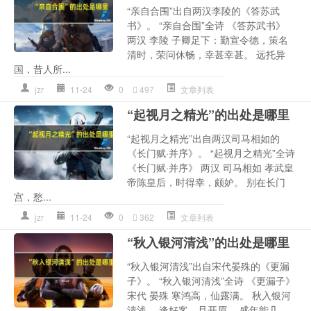
“亲自合围”出自两汉李陵的《答苏武
书》。 “亲自合围”全诗 《答苏武书》
两汉 李陵 子卿足下：勤宣令德，策名
清时，荣问休畅，幸甚幸甚。 远托异
国，昔人所...
jzr
11-24
0
497
文章列表
“起视月之精光”的出处是哪里
“起视月之精光”出自两汉司马相如的
《长门赋·并序》。 “起视月之精光”全诗
《长门赋·并序》 两汉 司马相如 孝武皇
帝陈皇后，时得幸，颇妒。 别在长门
宫，愁...
jzr
11-24
0
362
文章列表
“秋入银河清浅”的出处是哪里
“秋入银河清浅”出自宋代晏殊的《更漏
子》。 “秋入银河清浅”全诗 《更漏子》
宋代 晏殊 寒鸿高，仙露满。 秋入银河
清浅。 逢好客，且开眉。 盛年能几