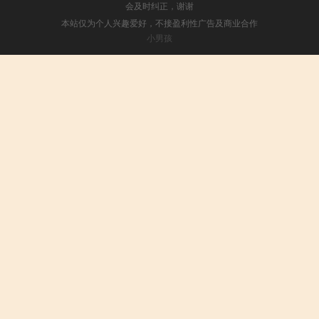
会及时纠正，谢谢
本站仅为个人兴趣爱好，不接盈利性广告及商业合作
小男孩