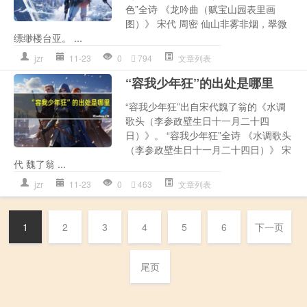
色”全诗 《龙吟曲（赋宝山园表里画
图）》 宋代 周密 仙山非雾非烟，翠微
缥缈楼台亚。 ...
jzr
11-23
0
794
文章列表
“容我少年狂”的出处是哪里
“容我少年狂”出自宋代魏了翁的《水调
歌头（李参政壁生日十一月二十四
日）》。 “容我少年狂”全诗 《水调歌头
（李参政壁生日十一月二十四日）》 宋
代 魏了翁 ...
jzr
11-23
0
463
文章列表
1
2
3
4
5
6
下一页
尾页