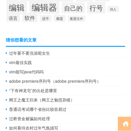
编辑器
编辑
行号
自己的
诗人
软件
语言
还不
都是
配置文件
猜你想看的文章
过年要不要洗澡呢女生
vim最佳实践
vim能写java代码吗
adobe premiere序列号（adobe premiere序列号）
“下有神龙宅”的出处是哪里
网王之魔王归来（网王之魅惑异瞳）
普通话考试哪个省份比较容易过
过桥资金被骗如何处理
如何看待农村过年气氛描写