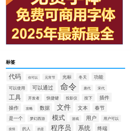
标签
代码
光标
功能
冬天
元宵节
你可以
命令
可以通过
可以使用
宋代
唐代
工具
插件
快捷键
按下
开发者
投影仪
文件
操作
数据
文本
春节
攻略
模式
用户
是一个
梦幻西游
用户可以
游戏
程序员
系统
终端
的人
疫情
的是