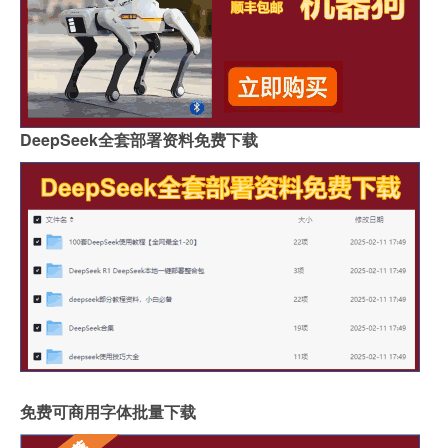
DeepSeek全套部署资料免费下载
免费可商用字体批量下载