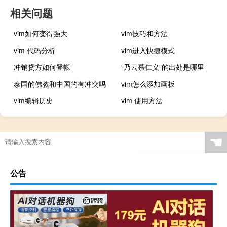
相关问题
vim如何变得强大
vim技巧和方法
vim 代码分析
vim进入快捷模式
冲销贷方如何登帐
“乃云慕仁义”的出处是哪里
泰国的佛教和中国的有冲突吗
vim怎么添加画板
vim编辑历史
vim 使用方法
☚
公告