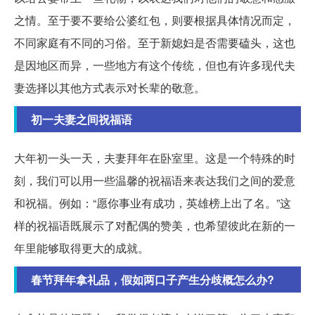
之情。至于要不要给公婆红包，则要根据具体情况而定，
不同家庭有不同的习俗。至于新媳妇是否需要磕头，这也
是因地区而异，一些地方有这个传统，但也有许多现代夫
妻选择以其他方式表示对长辈的敬意。
初一夫妻之间祝福语
大年初一头一天，夫妻拜年在卧室里。这是一个特殊的时
刻，我们可以用一些温馨的祝福语来表达我们之间的爱意
和祝福。例如：“愿你事业有成功，英雄榜上出了名。”这
样的祝福语既展示了对配偶的赞美，也希望彼此在新的一
年里能够取得更大的成就。
春节拜年拿礼品，假如两口子产生分歧概怎么办?