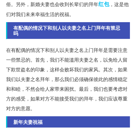
红包
俗。另外，新婚夫妻也会收到长辈们的拜年
，这是他
们对我们未来幸福生活的祝福。
有配偶的情况下和别人以夫妻之名上门拜年有禁忌
吗
在有配偶的情况下和别人以夫妻之名上门拜年是需要注意
一些禁忌的。首先，我们不能滥用夫妻之名，以免给人留
下欺世盗名的印象，这样会败坏我们的家风。其次，如果
我们以夫妻之名拜年，那么我们必须确保彼此的感情稳定
和和睦，不然会给人家带来困扰。最后，我们也要考虑对
方的感受，如果对方不能接受我们的拜年，我们应该尊重
对方的意愿。
新年夫妻祝福