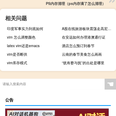
PS内存清理（ps内存满了怎么清理）
相关问题
印度军事实力到底如何
A股在线旅游板块震荡走高宏景科技20CM涨停华策影视、海看股份、粤传媒、祥源文旅、探路者、桂林旅游跟涨
vim 怎么调整颜色
在安远如何办理港澳通行证
latex vim还是emacs
酒店怎么预订到春节
vim是否断供
云南的春节美食怎么画画
vim库存模式
“犹有婺与抚”的出处是哪里
☚
公告