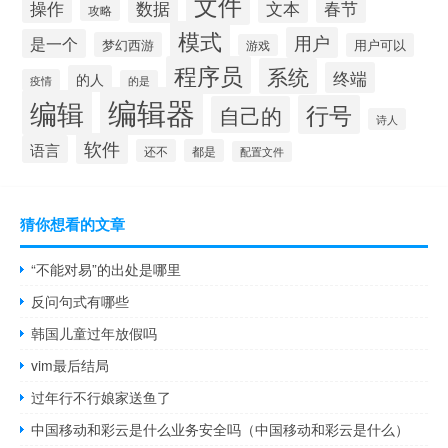
文件
操作
数据
文本
春节
攻略
模式
用户
是一个
梦幻西游
用户可以
游戏
程序员
系统
终端
的人
疫情
的是
编辑器
编辑
行号
自己的
诗人
软件
语言
还不
都是
配置文件
猜你想看的文章
“不能对易”的出处是哪里
反问句式有哪些
韩国儿童过年放假吗
vim最后结局
过年行不行娘家送鱼了
中国移动和彩云是什么业务安全吗（中国移动和彩云是什么）