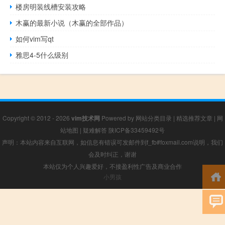
楼房明装线槽安装攻略
木赢的最新小说（木赢的全部作品）
如何vim写qt
雅思4-5什么级别
Copyright © 2012 - 2026
vim技术网
Powered by
网站分类目录
|
精选推荐文章
|
网
站地图
|
疑难解答
陕ICP备33459492号
声明：本站内容来自互联网，如信息有错误可发邮件到f_fb#foxmail.com说明，我们
会及时纠正，谢谢
本站仅为个人兴趣爱好，不接盈利性广告及商业合作
小男孩