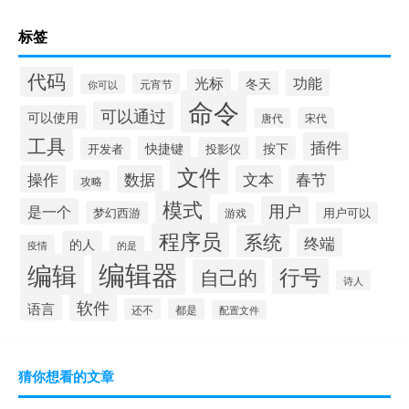
标签
代码
光标
功能
冬天
元宵节
你可以
命令
可以通过
可以使用
宋代
唐代
工具
插件
快捷键
按下
开发者
投影仪
文件
操作
数据
文本
春节
攻略
模式
用户
是一个
梦幻西游
用户可以
游戏
程序员
系统
终端
的人
疫情
的是
编辑器
编辑
行号
自己的
诗人
软件
语言
还不
都是
配置文件
猜你想看的文章