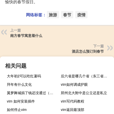
愉快的春节假日。
网络标签：
旅游
春节
疫情
上一篇
南方春节寓意着什么
下一篇
酒店怎么预订到春节
相关问题
大年初2可以吃红薯吗
后六省是哪几个省（东三省是哪几个省）
拜年有什么文化
vim如何调成护眼
翼梦舞城捐了钱还没通过（翼梦舞城）
郑州北大附中是公立还是私立
vim 如何安装插件
vim写代码教程
如何停止vim
vim返回最顶部