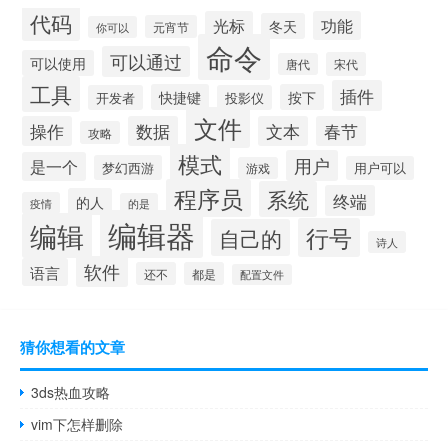
代码
光标
功能
冬天
元宵节
你可以
命令
可以通过
可以使用
宋代
唐代
工具
插件
快捷键
按下
开发者
投影仪
文件
操作
数据
文本
春节
攻略
模式
用户
是一个
梦幻西游
用户可以
游戏
程序员
系统
终端
的人
疫情
的是
编辑器
编辑
行号
自己的
诗人
软件
语言
还不
都是
配置文件
猜你想看的文章
3ds热血攻略
vim下怎样删除