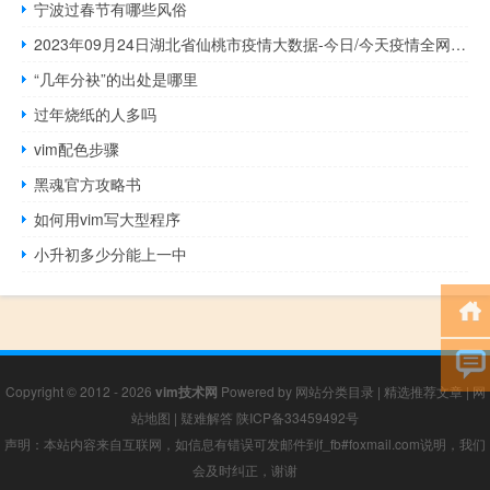
宁波过春节有哪些风俗
2023年09月24日湖北省仙桃市疫情大数据-今日/今天疫情全网搜索最新实时消息动态情况通知播报
“几年分袂”的出处是哪里
过年烧纸的人多吗
vim配色步骤
黑魂官方攻略书
如何用vim写大型程序
小升初多少分能上一中
Copyright © 2012 - 2026
vim技术网
Powered by
网站分类目录
|
精选推荐文章
|
网
站地图
|
疑难解答
陕ICP备33459492号
声明：本站内容来自互联网，如信息有错误可发邮件到f_fb#foxmail.com说明，我们
会及时纠正，谢谢