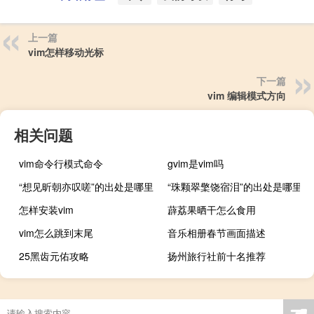
上一篇
vim怎样移动光标
下一篇
vim 编辑模式方向
相关问题
vim命令行模式命令
gvim是vim吗
“想见昕朝亦叹嗟”的出处是哪里
“珠颗翠檠饶宿泪”的出处是哪里
怎样安装vim
薜荔果晒干怎么食用
vim怎么跳到末尾
音乐相册春节画面描述
25黑齿元佑攻略
扬州旅行社前十名推荐
☚