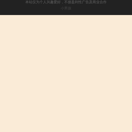
本站仅为个人兴趣爱好，不接盈利性广告及商业合作
小男孩