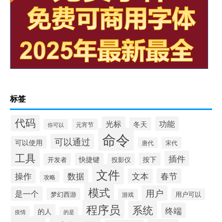
标签
代码
光标
功能
冬天
元宵节
你可以
命令
可以通过
可以使用
宋代
唐代
工具
插件
快捷键
按下
开发者
投影仪
文件
操作
数据
文本
春节
攻略
模式
用户
是一个
梦幻西游
用户可以
游戏
程序员
系统
终端
的人
疫情
的是