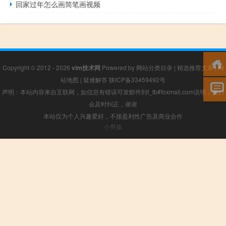
回家过年怎么画简笔画视频
Copyright © 2012 - 2026
vim技术网
Powered by
网站分类目录
|
精选推荐文章
|
网
站地图
|
疑难解答
陕ICP备33459492号
声明：本站内容来自互联网，如信息有错误可发邮件到f_fb#foxmail.com说明，我们
会及时纠正，谢谢
本站仅为个人兴趣爱好，不接盈利性广告及商业合作
小男孩