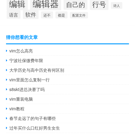
编辑器
编辑
行号
自己的
诗人
软件
语言
还不
都是
配置文件
猜你想看的文章
vim怎么高亮
宁波社保缴费年限
大学历史与高中历史有何区别
vim里面怎么复制一行
s8skt进总决赛了吗
vim重装电脑
vim教程
春节走远了的句子有哪些
过年买什么口红好男生女生