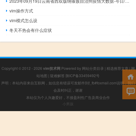
2023年09月19日云南省西双版纳傣族自治州疫情大数据-今日/今天疫情全网搜索最新实时消息动态情况通知播报
vim操作方式
vim模式怎么设
冬天不热会有什么症状
Copyright © 2012 - 2026
vim技术网
Powered by
网站分类目录
|
精选推荐文章
|
网
站地图
|
疑难解答
陕ICP备33459492号
声明：本站内容来自互联网，如信息有错误可发邮件到f_fb#foxmail.com说明，我们
会及时纠正，谢谢
本站仅为个人兴趣爱好，不接盈利性广告及商业合作
小男孩