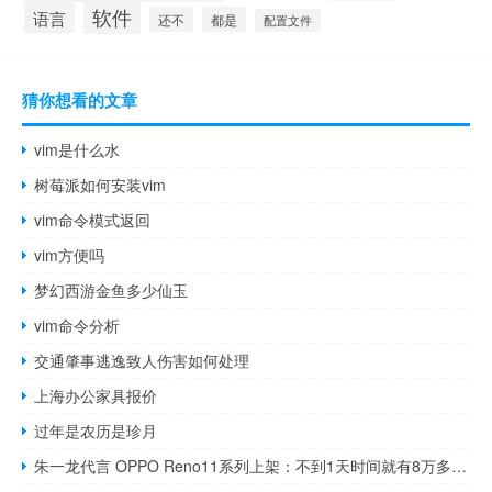
软件
语言
还不
都是
配置文件
猜你想看的文章
vim是什么水
树莓派如何安装vim
vim命令模式返回
vim方便吗
梦幻西游金鱼多少仙玉
vim命令分析
交通肇事逃逸致人伤害如何处理
上海办公家具报价
过年是农历是珍月
朱一龙代言 OPPO Reno11系列上架：不到1天时间就有8万多人预约