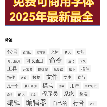
标签
代码
光标
功能
冬天
元宵节
你可以
命令
可以通过
可以使用
宋代
唐代
工具
插件
快捷键
按下
开发者
投影仪
文件
操作
数据
文本
春节
攻略
模式
用户
是一个
梦幻西游
用户可以
游戏
程序员
系统
终端
的人
疫情
的是
编辑器
编辑
行号
自己的
诗人