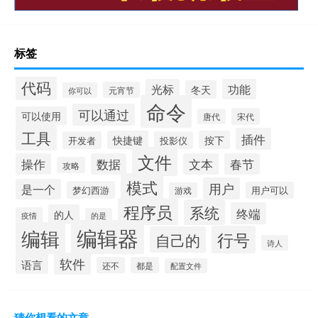
标签
代码
光标
功能
冬天
元宵节
你可以
命令
可以通过
可以使用
宋代
唐代
工具
插件
快捷键
按下
开发者
投影仪
文件
操作
数据
文本
春节
攻略
模式
用户
是一个
梦幻西游
用户可以
游戏
程序员
系统
终端
的人
疫情
的是
编辑器
编辑
行号
自己的
诗人
软件
语言
还不
都是
配置文件
猜你想看的文章