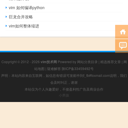
vim 如何编译python
巨龙合并攻略
vim如何整体缩进
Copyright © 2012 - 2026
vim技术网
Powered by
网站分类目录
|
精选推荐文章
|
网
站地图
|
疑难解答
陕ICP备33459492号
声明：本站内容来自互联网，如信息有错误可发邮件到f_fb#foxmail.com说明，我们
会及时纠正，谢谢
本站仅为个人兴趣爱好，不接盈利性广告及商业合作
小男孩