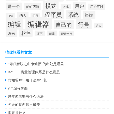
模式
用户
是一个
梦幻西游
用户可以
游戏
程序员
系统
终端
的人
疫情
的是
编辑器
编辑
行号
自己的
诗人
软件
语言
还不
都是
配置文件
猜你想看的文章
“却归麻坛之山命仙侣”的出处是哪里
iso9000质量管理体系是什么意思
向姑爷拜年用什么拜年礼
vim编程界面
过年谈老婆有什么说法
冬天的陕西哪里最美
雨果是什么