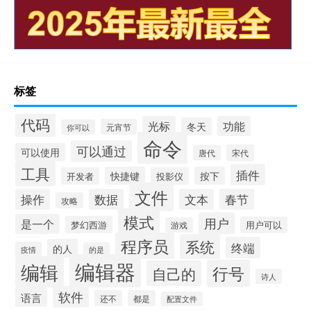
标签
代码
光标
功能
冬天
元宵节
你可以
命令
可以通过
可以使用
宋代
唐代
工具
插件
快捷键
按下
开发者
投影仪
文件
操作
数据
文本
春节
攻略
模式
用户
是一个
梦幻西游
用户可以
游戏
程序员
系统
终端
的人
疫情
的是
编辑器
编辑
行号
自己的
诗人
软件
语言
还不
都是
配置文件