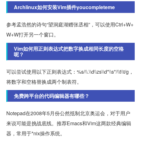
Archlinux如何安装Vim插件youcompleteme
参考孟浩然的诗句“望洞庭湖赠张丞相”，可以使用Ctrl+W+
W+W打开另一个窗口。
Vim如何用正则表达式把数字换成相同长度的空格
呢？
可以尝试使用以下正则表达式：%s/\\.\\d\\zs\\d*\\s*/\\t\\t/g，
将数字和空格替换成两个制表符。
免费跨平台的代码编辑器有哪些？
Notepad在2008年5月份公然抵制北京奥运会，对于用户
来说可能是挑战底线。推荐Emacs和Vim这两款经典编辑
器，常用于*nix操作系统。