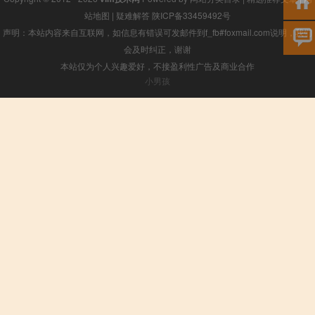
站地图
|
疑难解答
陕ICP备33459492号
声明：本站内容来自互联网，如信息有错误可发邮件到f_fb#foxmail.com说明，我们
会及时纠正，谢谢
本站仅为个人兴趣爱好，不接盈利性广告及商业合作
小男孩