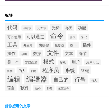
标签
代码
光标
功能
冬天
元宵节
你可以
命令
可以通过
可以使用
宋代
唐代
工具
插件
快捷键
按下
开发者
投影仪
文件
操作
数据
文本
春节
攻略
模式
用户
是一个
梦幻西游
用户可以
游戏
程序员
系统
终端
的人
疫情
的是
编辑器
编辑
行号
自己的
诗人
软件
语言
还不
都是
配置文件
猜你想看的文章