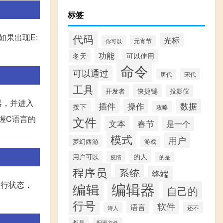
标签
代码
。如果出现E:
光标
元宵节
你可以
功能
冬天
可以使用
命令
可以通过
宋代
唐代
工具
快捷键
开发者
投影仪
器，并进入
插件
操作
数据
按下
攻略
文件
握C语言的
文本
春节
是一个
模式
用户
梦幻西游
游戏
的人
用户可以
疫情
的是
程序员
系统
终端
编辑器
令行状态，
编辑
自己的
行号
软件
语言
还不
诗人
都是
配置文件