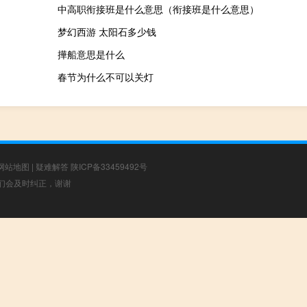
中高职衔接班是什么意思（衔接班是什么意思）
梦幻西游 太阳石多少钱
撶船意思是什么
春节为什么不可以关灯
网站地图
|
疑难解答
陕ICP备33459492号
，我们会及时纠正，谢谢