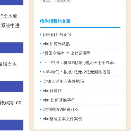
进行文本编
猜你想看的文章
x系统中进
阿杜阿几号春节
vim如何列粘贴
“吾田空竭力”的出处是哪里
上工申贝：将3D缝纫机器人应用于汽车内饰件、结构件的自动缝纫加工
始编辑文本。
中科电气：拟以1亿元-2亿元回购股份
欠钱人过年会去外地吗
vim行操作
vim 如何替换字符
到第100
虚拟网络VIM是什么
vim整理文本文件案例