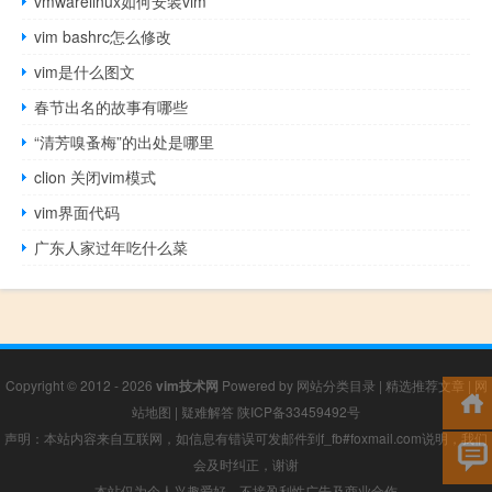
vmwarelinux如何安装vim
vim bashrc怎么修改
vim是什么图文
春节出名的故事有哪些
“清芳嗅蚤梅”的出处是哪里
clion 关闭vim模式
vim界面代码
广东人家过年吃什么菜
Copyright © 2012 - 2026
vim技术网
Powered by
网站分类目录
|
精选推荐文章
|
网
站地图
|
疑难解答
陕ICP备33459492号
声明：本站内容来自互联网，如信息有错误可发邮件到f_fb#foxmail.com说明，我们
会及时纠正，谢谢
本站仅为个人兴趣爱好，不接盈利性广告及商业合作