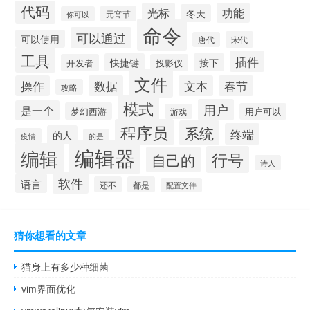
代码
光标
功能
冬天
元宵节
你可以
命令
可以通过
可以使用
宋代
唐代
工具
插件
快捷键
按下
开发者
投影仪
文件
操作
数据
文本
春节
攻略
模式
用户
是一个
梦幻西游
用户可以
游戏
程序员
系统
终端
的人
疫情
的是
编辑器
编辑
行号
自己的
诗人
软件
语言
还不
都是
配置文件
猜你想看的文章
猫身上有多少种细菌
vim界面优化