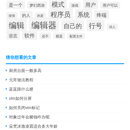
模式
用户
是一个
梦幻西游
用户可以
游戏
程序员
系统
终端
的人
疫情
的是
编辑器
编辑
行号
自己的
诗人
软件
语言
还不
都是
配置文件
猜你想看的文章
厨房台面一般多高
元宵做法教程
蓝蓝路什么梗
vim如何分屏
如何关闭vim标记
对象过年会赌钱咋办呢
朵梵冰激凌霜适合多大年龄