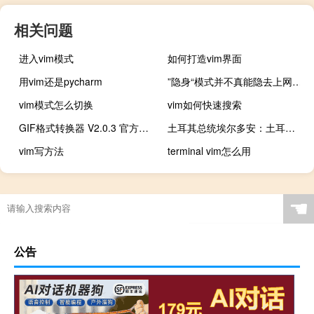
相关问题
进入vim模式
如何打造vim界面
用vim还是pycharm
”隐身“模式并不真能隐去上网行踪谷歌因浏览器设置遭用户集体起诉
vim模式怎么切换
vim如何快速搜索
GIF格式转换器 V2.0.3 官方版（GIF格式转换器 V2.0.3 官方版功能简介）
土耳其总统埃尔多安：土耳其决心加大外交努力实现以色列-巴勒斯坦冲突的缓和
vim写方法
terminal vim怎么用
☚
公告