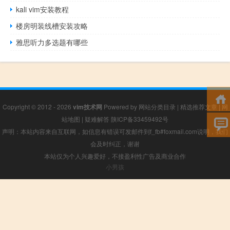
kali vim安装教程
楼房明装线槽安装攻略
雅思听力多选题有哪些
Copyright © 2012 - 2026
vim技术网
Powered by
网站分类目录
|
精选推荐文章
|
网
站地图
|
疑难解答
陕ICP备33459492号
声明：本站内容来自互联网，如信息有错误可发邮件到f_fb#foxmail.com说明，我们
会及时纠正，谢谢
本站仅为个人兴趣爱好，不接盈利性广告及商业合作
小男孩