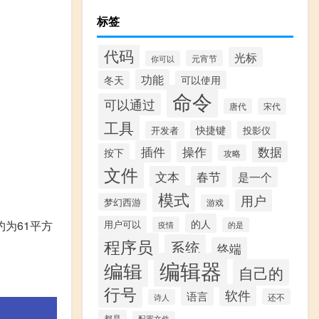
标签
代码
光标
元宵节
你可以
功能
冬天
可以使用
命令
可以通过
宋代
唐代
工具
快捷键
开发者
投影仪
插件
操作
数据
按下
攻略
文件
文本
春节
是一个
模式
用户
梦幻西游
游戏
的人
为61平方
用户可以
疫情
的是
程序员
系统
终端
编辑器
编辑
自己的
行号
软件
语言
还不
诗人
都是
配置文件