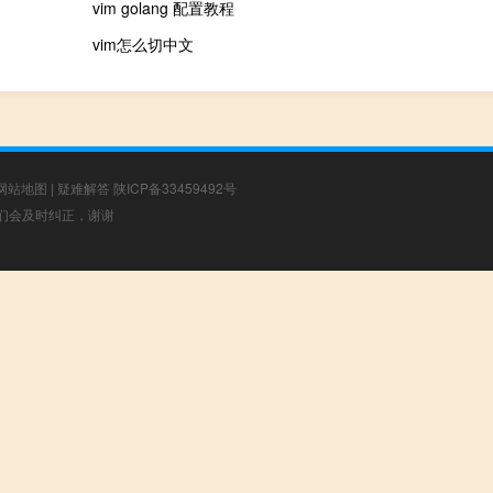
vim golang 配置教程
vim怎么切中文
网站地图
|
疑难解答
陕ICP备33459492号
，我们会及时纠正，谢谢