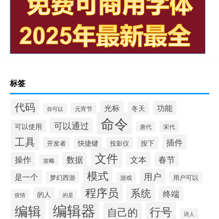
标签
代码
光标
功能
冬天
元宵节
你可以
命令
可以通过
可以使用
宋代
唐代
工具
插件
快捷键
按下
开发者
投影仪
文件
操作
数据
文本
春节
攻略
模式
用户
是一个
梦幻西游
用户可以
游戏
程序员
系统
终端
的人
疫情
的是
编辑器
编辑
行号
自己的
诗人