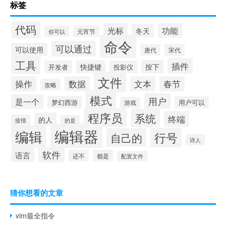
标签
代码
光标
功能
冬天
元宵节
你可以
命令
可以通过
可以使用
宋代
唐代
工具
插件
快捷键
按下
开发者
投影仪
文件
操作
数据
文本
春节
攻略
模式
用户
是一个
梦幻西游
用户可以
游戏
程序员
系统
终端
的人
疫情
的是
编辑器
编辑
行号
自己的
诗人
软件
语言
还不
都是
配置文件
猜你想看的文章
vim最全指令