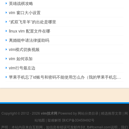
英雄战棋攻略
vim 窗口大小设置
“贰双飞常羊”的出处是哪里
linux vim 配置文件在哪
离婚能申请法律援助吗
vim模式切换视频
vim 如何添加
vim行号最左边
苹果手机忘了id账号和密码不能使用怎么办（我的苹果手机忘了ID密码要怎样才能找回呀）
Copyright © 2012 - 2026
vim技术网
Powered by
网站分类目录
|
精选推荐文章
|
网
站地图
|
疑难解答
陕ICP备33459492号
声明：本站内容来自互联网，如信息有错误可发邮件到f_fb#foxmail.com说明，我们