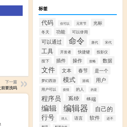
标签
代码
光标
元宵节
你可以
功能
冬天
可以使用
命令
可以通过
宋代
唐代
工具
快捷键
开发者
投影仪
插件
操作
数据
按下
攻略
文件
文本
春节
是一个
模式
用户
梦幻西游
游戏
下一篇
之前要洗吗
的人
用户可以
疫情
的是
程序员
系统
终端
编辑器
编辑
自己的
行号
软件
语言
还不
诗人
样
都是
配置文件