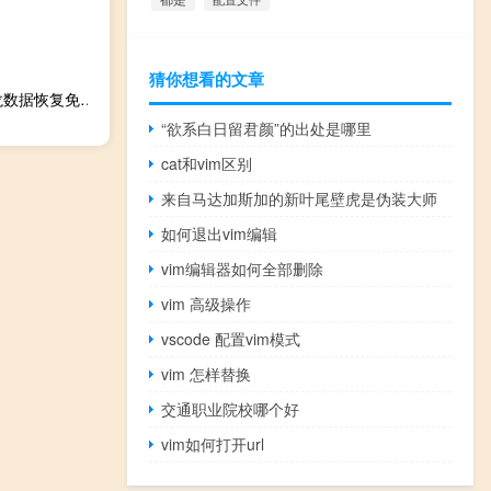
猜你想看的文章
迅龙数据恢复免注册码版 V3.3.29.50320 永久免费版（迅龙数据恢复免注册码版 V3.3.29.50320 永久免费版功能简介）
“欲系白日留君颜”的出处是哪里
cat和vim区别
来自马达加斯加的新叶尾壁虎是伪装大师
如何退出vim编辑
vim编辑器如何全部删除
vim 高级操作
vscode 配置vim模式
vim 怎样替换
交通职业院校哪个好
vim如何打开url