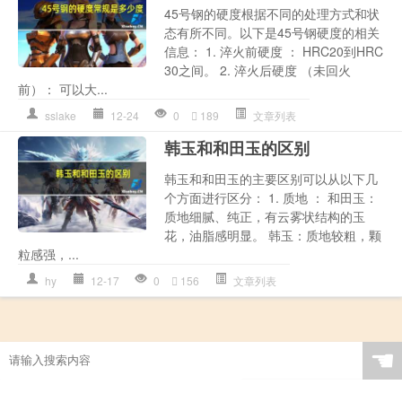
45号钢的硬度根据不同的处理方式和状
态有所不同。以下是45号钢硬度的相关
信息： 1. 淬火前硬度 ： HRC20到HRC
30之间。 2. 淬火后硬度 （未回火
前）： 可以大...
sslake
12-24
0
189
文章列表
韩玉和和田玉的区别
韩玉和和田玉的主要区别可以从以下几
个方面进行区分： 1. 质地 ： 和田玉：
质地细腻、纯正，有云雾状结构的玉
花，油脂感明显。 韩玉：质地较粗，颗
粒感强，...
hy
12-17
0
156
文章列表
☚