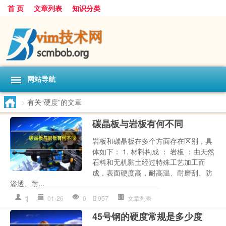
首 页
文章列表
知识分类
网站导航
>
有关“硬度”的文章
碳晶板与岩板有何不同
岩板和碳晶板在多个方面存在区别，具
体如下： 1. 材料构成 ： 岩板 ：由天然
石料和无机黏土经过特殊工艺加工而
成，表面硬度高，耐高温、耐磨刮、防
渗透、耐...
tj
01-26
0
957
文章列表
45号钢的硬度常规是多少度