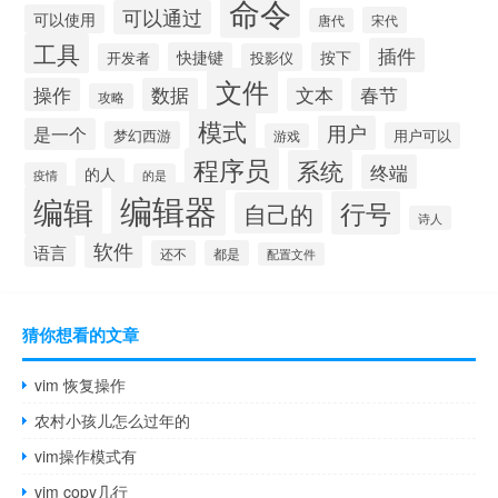
命令
可以通过
可以使用
宋代
唐代
工具
插件
快捷键
按下
开发者
投影仪
文件
操作
数据
文本
春节
攻略
模式
用户
是一个
梦幻西游
用户可以
游戏
程序员
系统
终端
的人
疫情
的是
编辑器
编辑
行号
自己的
诗人
软件
语言
还不
都是
配置文件
猜你想看的文章
vim 恢复操作
农村小孩儿怎么过年的
vim操作模式有
vim copy几行