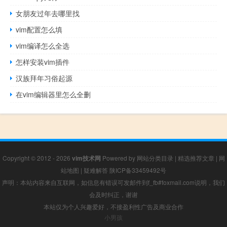
女朋友过年去哪里找
vim配置怎么填
vim编译怎么全选
怎样安装vim插件
汉族拜年习俗起源
在vim编辑器里怎么全删
Copyright © 2012 - 2026
vim技术网
Powered by
网站分类目录
|
精选推荐文章
|
网
站地图
|
疑难解答
陕ICP备33459492号
声明：本站内容来自互联网，如信息有错误可发邮件到f_fb#foxmail.com说明，我们
会及时纠正，谢谢
本站仅为个人兴趣爱好，不接盈利性广告及商业合作
小男孩