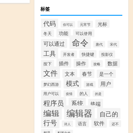
标签
代码
光标
元宵节
你可以
功能
冬天
可以使用
命令
可以通过
宋代
唐代
工具
快捷键
开发者
投影仪
插件
操作
数据
按下
攻略
文件
文本
春节
是一个
模式
用户
梦幻西游
游戏
的人
用户可以
疫情
的是
程序员
系统
终端
编辑器
编辑
自己的
行号
软件
语言
还不
诗人
都是
配置文件