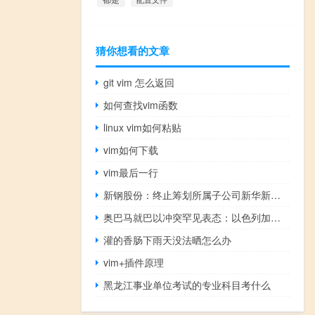
猜你想看的文章
git vim 怎么返回
如何查找vim函数
linux vim如何粘贴
vim如何下载
vim最后一行
新钢股份：终止筹划所属子公司新华新材分拆至上交所上市事项
奥巴马就巴以冲突罕见表态：以色列加剧人道主义危机巴勒斯坦人的态度更加强硬 到底什么情况呢
灌的香肠下雨天没法晒怎么办
vim+插件原理
黑龙江事业单位考试的专业科目考什么