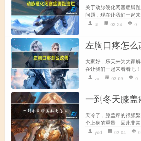
关于动脉硬化闭塞症脚趾
问题，现在让我们一起来看
dl
03-24
0
左胸口疼怎么
大家好，乐天来为大家解
在让我们一起来看看吧！ 
zx
03-09
0
一到冬天膝盖
天冷了，膝盖疼的很频繁
个上身的重量，因此非常容
ydd
02-04
0