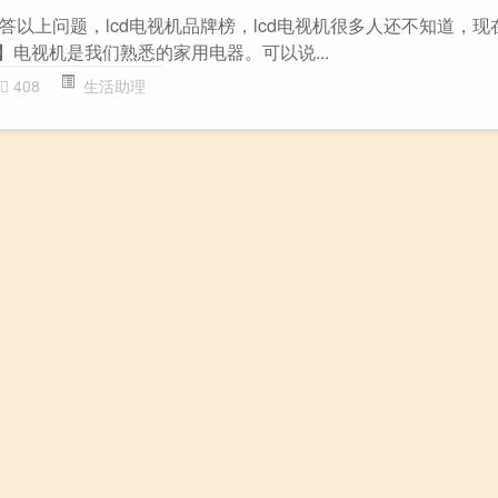
答以上问题，lcd电视机品牌榜，lcd电视机很多人还不知道，现
】电视机是我们熟悉的家用电器。可以说...
408
生活助理