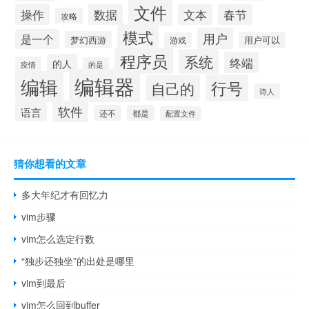
文件
操作
数据
文本
春节
攻略
模式
用户
是一个
梦幻西游
用户可以
游戏
程序员
系统
终端
的人
疫情
的是
编辑器
编辑
行号
自己的
诗人
软件
语言
还不
都是
配置文件
猜你想看的文章
多大年纪才有回忆力
vim步骤
vim怎么选定行数
“独步还独坐”的出处是哪里
vim到最后
vim怎么回到buffer