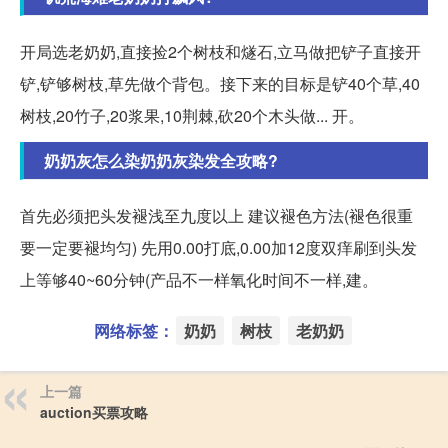
开局选老奶奶,直接捡2个树枝和燧石,立马做把铲子直接开
铲,铲够树枝,草先做个背包。接下来的目标是铲40个草,40
树枝,20竹子,20浆果,10荆棘,砍20个木头做... 开。
奶奶灰怎么染奶奶灰染发全攻略?
首先必须把头发褪浅至九度以上 建议褪色方法(褪色很重
要一定要褪均匀) 先用0.00打底,0.00加12度双痒刷到头发
上等够40~60分钟(产品不一样氧化时间不一样,建。
网络标签：
奶奶
树枝
老奶奶
上一篇
auction买票攻略