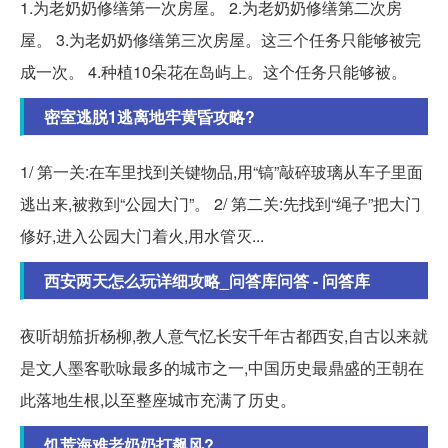
1.为老奶奶修缮第一次房屋。 2.为老奶奶修缮第二次房
屋。 3.为老奶奶修缮第三次房屋。这三个任务只能够被完
成一次。 4.种植10朵花在岛屿上。这个任务只能够被。
密室逃脱1逃离地牢黄昏攻略?
1/ 第一关:在车里找到关键物品,用“镐”敲碎玻璃从车子里面
逃出来,被救到“公园大门”。 2/ 第二关:先找到“绳子”把大门
修好,进入公园大门着火,用水管灭...
西安两天怎么玩详细攻略_问答库问答 - 问答库
夜听胡笳折杨柳,教人意气忆长安千年古都西安,自古以来就
是文人墨客歌咏最多的城市之一,中国历史最鼎盛的王朝在
此落地生根,以至整座城市充满了历史。
饥荒海难老奶奶打飙风?