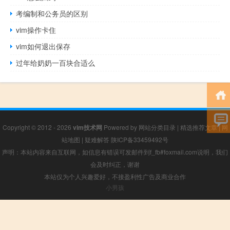
考编制和公务员的区别
vim操作卡住
vim如何退出保存
过年给奶奶一百块合适么
Copyright © 2012 - 2026
vim技术网
Powered by
网站分类目录
|
精选推荐文章
|
网
站地图
|
疑难解答
陕ICP备33459492号
声明：本站内容来自互联网，如信息有错误可发邮件到f_fb#foxmail.com说明，我们
会及时纠正，谢谢
本站仅为个人兴趣爱好，不接盈利性广告及商业合作
小男孩