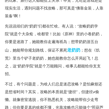
的玩家、旅行达人都能扯上关系！毕竟，无论是游戏还是
现实生活，遇到问题不找攻略，那可真是“佛靠金装，人靠
装备”啊！
先说说咱们的“奶奶”们都在忙啥。有人说：“攻略奶奶学
院”就是个大杂烩，啥都管！比如《原神》里的小卷奶奶，
你要是迷路了，她能教你走遍海祇岛；想带奶奶游五台
老奶奶
山，她能帮你规划路线，保证不累死
；想在《饥
荒》里当个铲子老奶奶，她也能教你怎么开局起飞！总
之，这“奶奶学院”就是个万能顾问，啥事儿都能给你支支
招。
不过，有个问题是，为啥人们总是迷恋攻略？是怕麻烦还
是想省时间？其实，攻略的本质就是“捷径”，但捷径≠偷
懒。就像密室逃脱，你不熟悉机关，攻略能帮你少走弯
路；但你要是真的啥都不懂，光靠攻略也只能做个“照葫芦