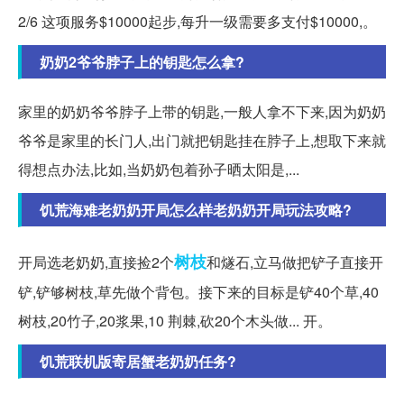
2/6 这项服务$10000起步,每升一级需要多支付$10000,。
奶奶2爷爷脖子上的钥匙怎么拿?
家里的奶奶爷爷脖子上带的钥匙,一般人拿不下来,因为奶奶
爷爷是家里的长门人,出门就把钥匙挂在脖子上,想取下来就
得想点办法,比如,当奶奶包着孙子晒太阳是,...
饥荒海难老奶奶开局怎么样老奶奶开局玩法攻略?
树枝
开局选老奶奶,直接捡2个
和燧石,立马做把铲子直接开
铲,铲够树枝,草先做个背包。接下来的目标是铲40个草,40
树枝,20竹子,20浆果,10 荆棘,砍20个木头做... 开。
饥荒联机版寄居蟹老奶奶任务?