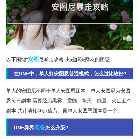
安图
以下围绕“
尼暴走攻略”主题解决网友的困惑
在DNF中，单人打安图恩普通模式，怎么过比较好?
单人的安图尼不同于单人安图恩团本。单人安图尼为安图
恩每日副本,需要经历黑雾、震颤、擎天、能量、火山五个
副本,共计消耗40点疲劳。而单人安图恩团本是一个。
装备
DNF异界
怎么升级?