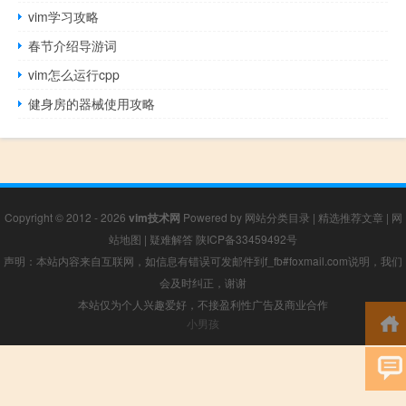
vim学习攻略
春节介绍导游词
vim怎么运行cpp
健身房的器械使用攻略
Copyright © 2012 - 2026
vim技术网
Powered by
网站分类目录
|
精选推荐文章
|
网
站地图
|
疑难解答
陕ICP备33459492号
声明：本站内容来自互联网，如信息有错误可发邮件到f_fb#foxmail.com说明，我们
会及时纠正，谢谢
本站仅为个人兴趣爱好，不接盈利性广告及商业合作
小男孩