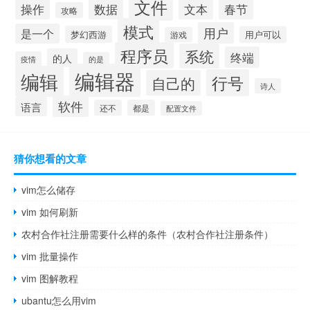
文件
操作
数据
文本
春节
攻略
模式
用户
是一个
梦幻西游
用户可以
游戏
程序员
系统
终端
的人
疫情
的是
编辑器
编辑
行号
自己的
诗人
软件
语言
还不
都是
配置文件
猜你想看的文章
vim怎么储存
vim 如何刷新
农村合作社注册需要什么样的条件（农村合作社注册条件）
vim 批量操作
vim 图解教程
ubantu怎么用vim