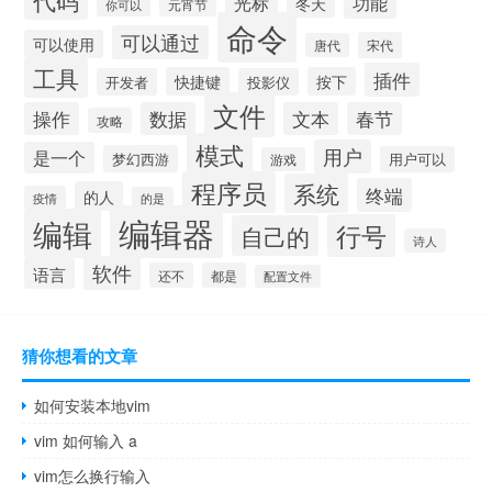
光标
功能
冬天
元宵节
你可以
命令
可以通过
可以使用
宋代
唐代
工具
插件
快捷键
按下
开发者
投影仪
文件
操作
数据
文本
春节
攻略
模式
用户
是一个
梦幻西游
用户可以
游戏
程序员
系统
终端
的人
疫情
的是
编辑器
编辑
行号
自己的
诗人
软件
语言
还不
都是
配置文件
猜你想看的文章
如何安装本地vim
vim 如何输入 a
vim怎么换行输入