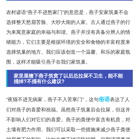
农村谚语“燕子不进愁家门”的意思是，燕子安家筑巢不会
选择整天愁眉苦脸、大吵大闹的人家。古人通过燕子的行
为来寓意家庭的幸福与和谐。燕子并没有具备分辨人的情
绪能力，它们主要是根据环境的安全和食物的丰富程度来
选择筑巢的地方。我们应该创造一个温馨、和乐的家庭氛
围，这样才能吸引燕子在我们家筑巢。
家里屋檐下燕子筑窝了以后总拉屎不卫生，能不能
捅掉?不捅有什么建议?
俗语
“夜猫不进无病家，燕子不入苦寒门”，这句
表达了人
们对燕子的喜爱和祝福。虽然燕子筑巢后会拉屎，但这并
不影响人们对它们的喜爱。燕子的粪便中富含有机质，对
土壤有肥力作用。我们可以采取一些措施来减少燕子粪便