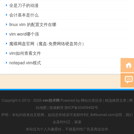
全是刀子的动漫
会计基本是什么
linux vim 的配置文件在哪
vim word哪个强
魔碟网盘官网（魔盘-免费网络硬盘简介）
vim如何查看文件
notepad vim模式
Copyright © 2012 - 2026
vim技术网
Powered by
网站分类目录
|
精选推荐文章
|
网
站地图
|
疑难解答
陕ICP备33459492号
声明：本站内容来自互联网，如信息有错误可发邮件到f_fb#foxmail.com说明，我们
会及时纠正，谢谢
本站仅为个人兴趣爱好，不接盈利性广告及商业合作