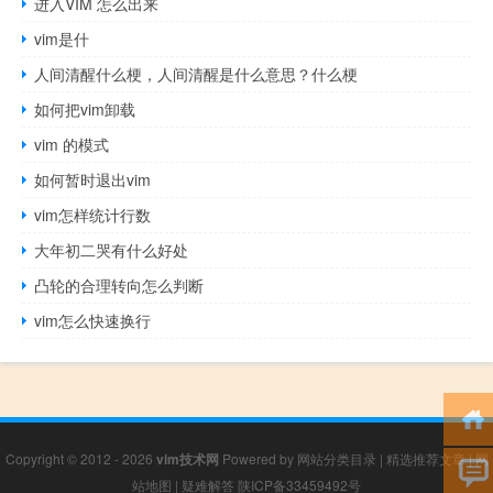
进入VIM 怎么出来
vim是什
人间清醒什么梗，人间清醒是什么意思？什么梗
如何把vim卸载
vim 的模式
如何暂时退出vim
vim怎样统计行数
大年初二哭有什么好处
凸轮的合理转向怎么判断
vim怎么快速换行
Copyright © 2012 - 2026
vim技术网
Powered by
网站分类目录
|
精选推荐文章
|
网
站地图
|
疑难解答
陕ICP备33459492号