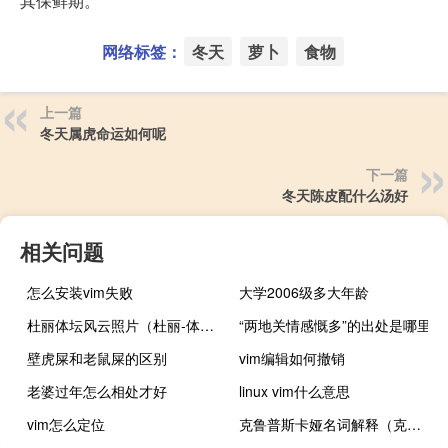
其保鲜期。
网络标签：
冬天
萝卜
食物
上一篇
冬天属虎命运如何呢
下一篇
冬天陈皮配什么汤好
相关问题
怎么安装vim失败
大学2006级多大年龄
杜丽体坛风云照片（杜丽-体育明星）
“两地关情感慨多”的出处是哪里
壁虎屎和老鼠屎的区别
vim编辑如何撤销
老婆过年怎么相处才好
linux vim什么意思
vim怎么定位
克鲁普斯卡娅名词解释（克鲁普斯卡娅）