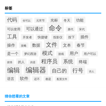
标签
代码
光标
功能
冬天
元宵节
你可以
命令
可以通过
可以使用
宋代
唐代
工具
插件
快捷键
按下
开发者
投影仪
文件
操作
数据
文本
春节
攻略
模式
用户
是一个
梦幻西游
用户可以
游戏
程序员
系统
终端
的人
疫情
的是
编辑器
编辑
行号
自己的
诗人
软件
语言
还不
都是
配置文件
猜你想看的文章