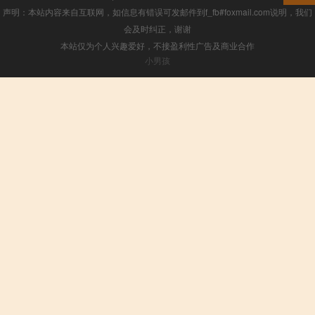
声明：本站内容来自互联网，如信息有错误可发邮件到f_fb#foxmail.com说明，我们
会及时纠正，谢谢
本站仅为个人兴趣爱好，不接盈利性广告及商业合作
小男孩