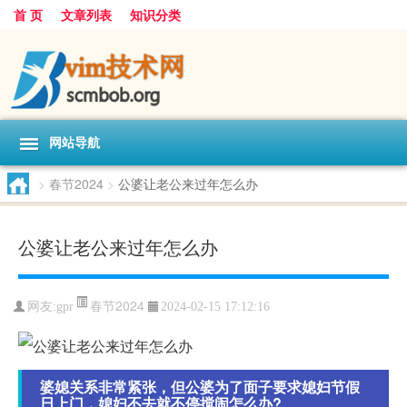
首 页
文章列表
知识分类
网站导航
>
春节2024
>
公婆让老公来过年怎么办
公婆让老公来过年怎么办
春节2024
网友:
gpr
2024-02-15 17:12:16
婆媳关系非常紧张，但公婆为了面子要求媳妇节假
日上门，媳妇不去就不停搅闹怎么办?