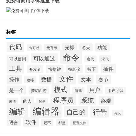
免费可商用字体批量下载
标签
代码
光标
功能
冬天
元宵节
你可以
命令
可以通过
可以使用
宋代
唐代
工具
插件
快捷键
按下
开发者
投影仪
文件
操作
数据
文本
春节
攻略
模式
用户
是一个
梦幻西游
用户可以
游戏
程序员
系统
终端
的人
疫情
的是
编辑器
编辑
行号
自己的
诗人
软件
语言
还不
都是
配置文件